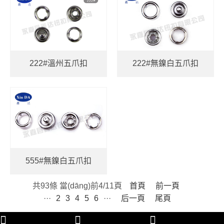
222#溫州五爪扣
222#無鎳白五爪扣
555#無鎳白五爪扣
共93條 當(dāng)前4/11頁
首頁
前一頁
···
2
3
4
5
6
···
后一頁
尾頁