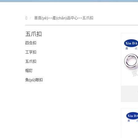
首頁(yè)
>>
產(chǎn)品中心
>>
五爪扣
五爪扣
四合扣
工字扣
五爪扣
帽釘
魚(yú)眼扣