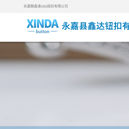
永嘉縣鑫達(dá)鈕扣有限公司