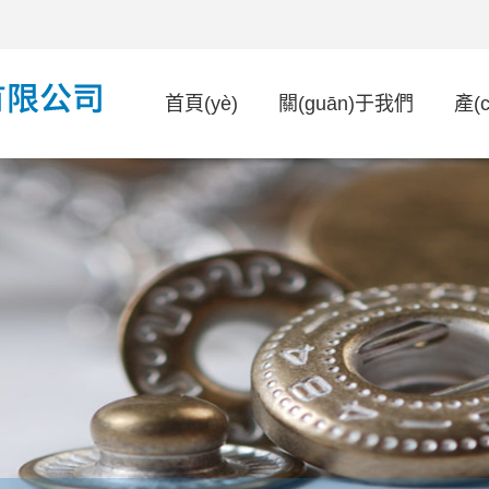
首頁(yè)
關(guān)于我們
產(