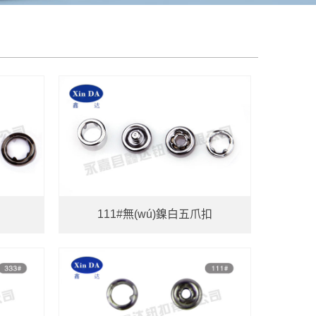
111#無(wú)鎳白五爪扣