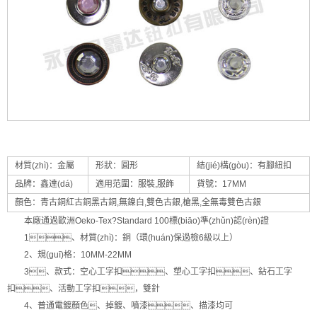
材質(zhì)：金屬
形狀：圓形
結(jié)構(gòu)：有腳紐扣
品牌：鑫達(dá)
適用范圍：服裝,服飾
貨號：17MM
顏色：青古銅紅古銅黑古銅,無鎳白,雙色古銀,槍黑,全無毒雙色古銀
本廠通過歐洲Oeko-Tex?Standard 100標(biāo)準(zhǔn)認(rèn)證
1、材質(zhì)：銅（環(huán)保過檢6級以上）
2、規(guī)格：10MM-22MM
3、款式：空心工字扣、塑心工字扣、鉆石工字
扣、活動工字扣，雙針
4、普通電鍍顏色、掉鍍、噴漆、描漆均可